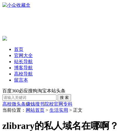
首页
官网大全
站长导航
博客导航
高校导航
留言本
百度
360
必应
搜狗
淘宝
本站
头条
高校
微头条赚钱
搜书
院校官网
专科
当前位置：
网站首页
>
生活实用
> 正文
zlibrary的私人域名在哪啊？