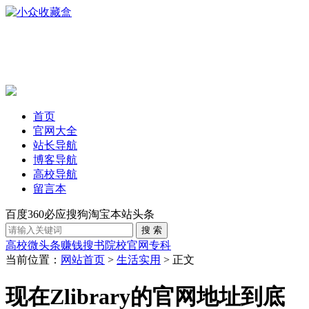
首页
官网大全
站长导航
博客导航
高校导航
留言本
百度
360
必应
搜狗
淘宝
本站
头条
高校
微头条赚钱
搜书
院校官网
专科
当前位置：
网站首页
>
生活实用
> 正文
现在Zlibrary的官网地址到底