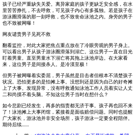
孩子已经严重缺失关爱。离异家庭的孩子更缺乏安全感，在水
里苦苦挣扎，不去呼救，可见孩子内心有多孤独。若是孩子在
游泳圈滑落的那一刻呼救，也不致丧命泳池之内。身旁的男子
也不致被网曝！
网友谴责男子见死不救
翻看监控，对此大家把焦点重点放在了冷眼旁观的男子身上。
可以看出男子从孩子游泳圈滑落到溺亡。这位男子一直在目光
盯着男童。直至男童水下溺亡将其拖上泳池岸边。在大家看
来，这位男子是间接杀人。是冷漠至极！
但男子被网曝着实委屈，男子虽然是目击者但根本不清楚孩子
状况。恐怕更多的是怕摊上事。没想到还是因为自己的好奇摊
上了大事。发现异常，没有呼救通知泳池工作人员着实让人丈
二和尚摸不着头脑。不知这位男子当时在想什么？
如今悲剧已经发生，再多的指责都无济于事。孩子再也回不来
了！泳池摊上大事闭馆，紧接着是面临赔偿问题。同时也提醒
广大家长，游泳池并非安全场所，孩子游泳一定要全程陪伴。
期待后续......