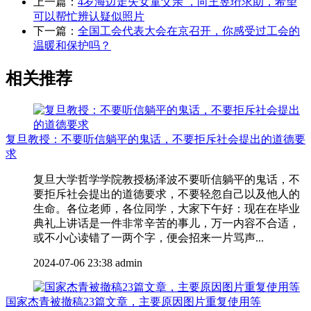
上一篇：
4岁海边走失女童父亲 ，向王昱珩求助，希望
可以帮忙辨认疑似照片
下一篇：
全国工会代表大会在京召开，你感受过工会的
温暖和保护吗？
相关推荐
复旦教授：不要听信躺平的鬼话，不要拒斥社会提出的道德要
求
复旦大学哲学学院教授杨泽波不要听信躺平的鬼话，不
要拒斥社会提出的道德要求，不要轻忽自己以及他人的
生命。各位老师，各位同学，大家下午好：现在在毕业
典礼上讲话是一件非常辛苦的事儿，万一内容不合适，
或不小心读错了一两个字，便会招来一片骂声...
2024-07-06 23:38
admin
国家杰青被撤稿23篇文章，主要原因图片重复使用等