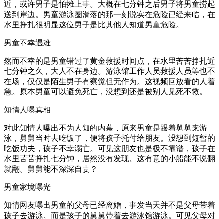
近，或许男子是怕摊上事。大概在七分钟之后男子将男童捞起
送到岸边。男童游泳圈滑落的那一刻说实在危险已经来临，在
水里挣扎很明显这位男子是比其他人知道男童危险。
男童不幸遇难
然而不幸的是男童错过了黄金救援时间点，在水里苦苦挣扎近
七分钟之久，大人不在身边。游泳馆工作人员救援人员等也不
在场，仅仅是陌生男子有察觉但无作为。这视频回放看的人着
急。原本男童可以避免死亡，没想到还是被别人见死不救。
知情人曝真相
对此知情人曝出不为人知的内幕，原来男童是跟着舅舅来游
泳，舅舅当时去吃饭了，便将孩子托付给朋友。没想到短暂的
吃饭功夫，孩子不幸溺亡。可见这朋友也是极不靠谱，孩子在
水里苦苦挣扎七分钟，居然没有发现。这有意的小船能不说翻
就翻。舅舅能不深深自责？
男童家境曝光
知情网友曝出男童的父母已经离婚，事发当天并不是父母带着
孩子去游泳。而是孩子的舅舅带着去游泳馆游泳。可见父母对