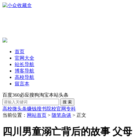
首页
官网大全
站长导航
博客导航
高校导航
留言本
百度
360
必应
搜狗
淘宝
本站
头条
高校
微头条赚钱
搜书
院校官网
专科
当前位置：
网站首页
>
随笔杂谈
> 正文
四川男童溺亡背后的故事 父母