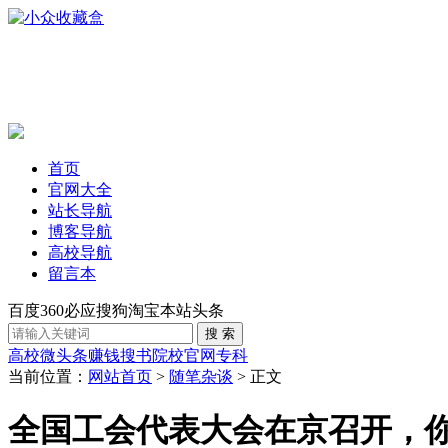
首页
官网大全
站长导航
博客导航
高校导航
留言本
百度
360
必应
搜狗
淘宝
本站
头条
高校
微头条赚钱
搜书
院校官网
专科
当前位置：
网站首页
>
随笔杂谈
> 正文
全国工会代表大会在京召开，