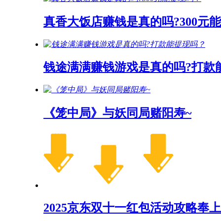
真香大饭店赚钱是真的吗?300元
钱途满满赚钱游戏是真的吗?打款
《笼中局》与妖同局赌阳寿~
2025京东双十一红包活动攻略奉上