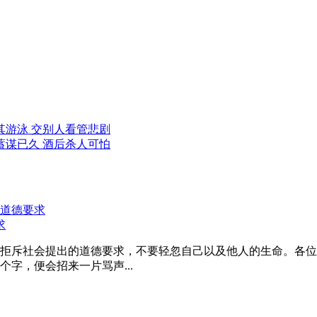
其游泳 交别人看管悲剧
蓄谋已久 酒后杀人可怕
求
拒斥社会提出的道德要求，不要轻忽自己以及他人的生命。各位
字，便会招来一片骂声...