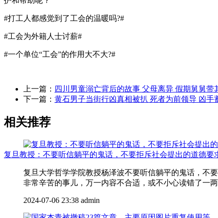
护和帮助呢？
#打工人都感觉到了工会的温暖吗?#
#工会为外籍人士讨薪#​
#一个单位“工会”的作用大不大?#​
上一篇：
四川男童溺亡背后的故事 父母离异 假期舅舅带
下一篇：
黄石男子当街行凶真相被扒 死者为前领导 凶手
相关推荐
复旦教授：不要听信躺平的鬼话，不要拒斥社会提出的道德要
复旦大学哲学学院教授杨泽波不要听信躺平的鬼话，不要
非常辛苦的事儿，万一内容不合适，或不小心读错了一两个
2024-07-06 23:38
admin