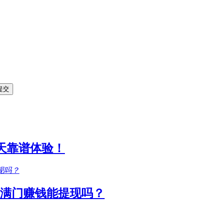
1天靠谱体验！
满门赚钱能提现吗？