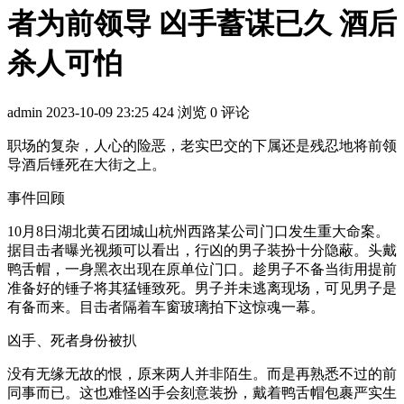
者为前领导 凶手蓄谋已久 酒后
杀人可怕
admin
2023-10-09 23:25
424 浏览
0 评论
职场的复杂，人心的险恶，老实巴交的下属还是残忍地将前领
导酒后锤死在大街之上。
事件回顾
10月8日湖北黄石团城山杭州西路某公司门口发生重大命案。
据目击者曝光视频可以看出，行凶的男子装扮十分隐蔽。头戴
鸭舌帽，一身黑衣出现在原单位门口。趁男子不备当街用提前
准备好的锤子将其猛锤致死。男子并未逃离现场，可见男子是
有备而来。目击者隔着车窗玻璃拍下这惊魂一幕。
凶手、死者身份被扒
没有无缘无故的恨，原来两人并非陌生。而是再熟悉不过的前
同事而已。这也难怪凶手会刻意装扮，戴着鸭舌帽包裹严实生