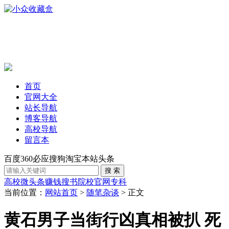
首页
官网大全
站长导航
博客导航
高校导航
留言本
百度
360
必应
搜狗
淘宝
本站
头条
高校
微头条赚钱
搜书
院校官网
专科
当前位置：
网站首页
>
随笔杂谈
> 正文
黄石男子当街行凶真相被扒 死