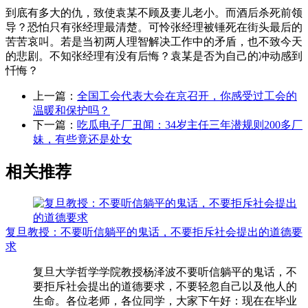
到底有多大的仇，致使袁某不顾及妻儿老小。而酒后杀死前领
导？恐怕只有张经理最清楚。可怜张经理被锤死在街头最后的
苦苦哀叫。若是当初两人理智解决工作中的矛盾，也不致今天
的悲剧。不知张经理有没有后悔？袁某是否为自己的冲动感到
忏悔？
上一篇：
全国工会代表大会在京召开，你感受过工会的
温暖和保护吗？
下一篇：
吃瓜电子厂丑闻：34岁主任三年潜规则200多厂
妹，有些竟还是处女
相关推荐
复旦教授：不要听信躺平的鬼话，不要拒斥社会提出的道德要
求
复旦大学哲学学院教授杨泽波不要听信躺平的鬼话，不
要拒斥社会提出的道德要求，不要轻忽自己以及他人的
生命。各位老师，各位同学，大家下午好：现在在毕业