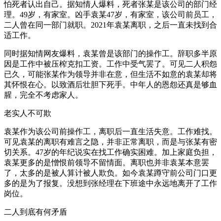
怕死者认出自己。据知情人爆料，死者张某是该公司的部门经
理。49岁，有家室。凶手袁某47岁，有家室，该公司前员工，
二人曾在同一部门就职。2021年袁某离职，之后一直未找到合
适工作。
同时据知情网友爆料，袁某曾是该部门的操作工。辞职多半原
因是工作中被压榨克扣工资。工作中受气罢了。可见二人积怨
已久，可能张某作为领导并非在意，但生活不如意的袁某却将
其怀恨在心。以致酒后壮胆下死手。中年人的恩怨还真是够血
腥，完全不考虑家人。
老实人不可欺
袁某作为该公司前操作工，离职后一直生活失意。工作难找。
可见袁某的离职有难言之隐，并非正常离职，而是与张某有密
切关系。47岁的年纪说实在找工作确实困难。加上家庭负担，
袁某更多的是憎恨前领导不留情面。离职也并非袁某本意罢
了，太多的是被人算计被人欺负。如今袁某蹲守前公司门口更
多的是为了报复。没想到张经理在下班途中永远地离开了工作
岗位。
二人到底有何矛盾