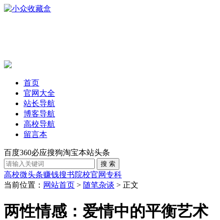
首页
官网大全
站长导航
博客导航
高校导航
留言本
百度
360
必应
搜狗
淘宝
本站
头条
高校
微头条赚钱
搜书
院校官网
专科
当前位置：
网站首页
>
随笔杂谈
> 正文
两性情感：爱情中的平衡艺术