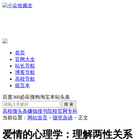
首页
官网大全
站长导航
博客导航
高校导航
留言本
百度
360
必应
搜狗
淘宝
本站
头条
高校
微头条赚钱
搜书
院校官网
专科
当前位置：
网站首页
>
随笔杂谈
> 正文
爱情的心理学：理解两性关系