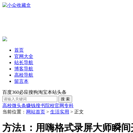
首页
官网大全
站长导航
博客导航
高校导航
留言本
百度
360
必应
搜狗
淘宝
本站
头条
高校
微头条赚钱
搜书
院校官网
专科
当前位置：
网站首页
>
生活实用
> 正文
方法1：用嗨格式录屏大师瞬间