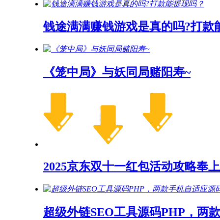
钱途满满赚钱游戏是真的吗?打款
《笼中局》与妖同局赌阳寿~
2025京东双十一红包活动攻略奉上
超级外链SEO工具源码PHP，两