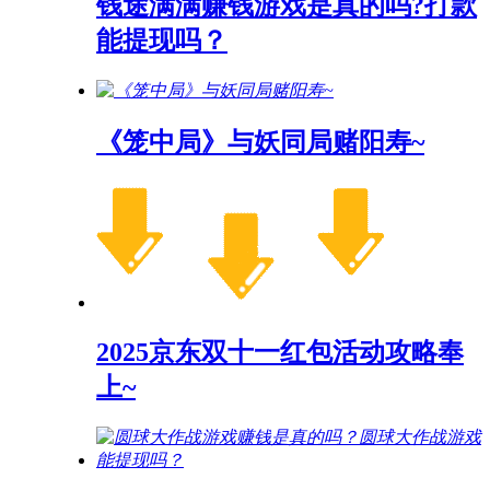
钱途满满赚钱游戏是真的吗?打款
能提现吗？
《笼中局》与妖同局赌阳寿~
2025京东双十一红包活动攻略奉
上~