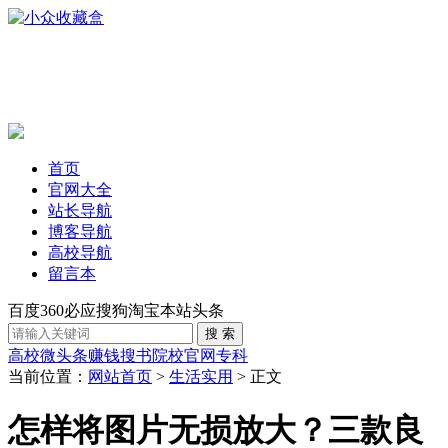
首页
官网大全
站长导航
博客导航
高校导航
留言本
百度
360
必应
搜狗
淘宝
本站
头条
高校
微头条赚钱
搜书
院校官网
专科
当前位置：
网站首页
>
生活实用
> 正文
怎样将图片无损放大？三款良