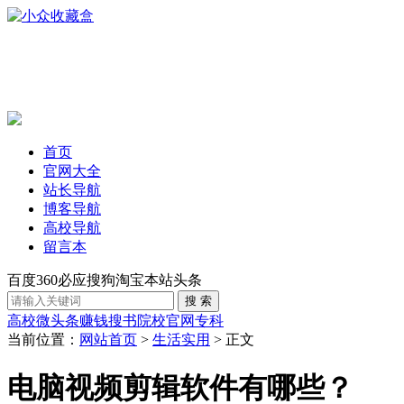
首页
官网大全
站长导航
博客导航
高校导航
留言本
百度
360
必应
搜狗
淘宝
本站
头条
高校
微头条赚钱
搜书
院校官网
专科
当前位置：
网站首页
>
生活实用
> 正文
电脑视频剪辑软件有哪些？