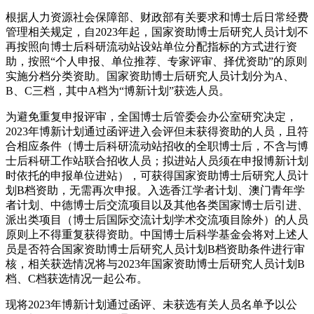
根据人力资源社会保障部、财政部有关要求和博士后日常经费
管理相关规定，自2023年起，国家资助博士后研究人员计划不
再按照向博士后科研流动站设站单位分配指标的方式进行资
助，按照“个人申报、单位推荐、专家评审、择优资助”的原则
实施分档分类资助。国家资助博士后研究人员计划分为A、
B、C三档，其中A档为“博新计划”获选人员。
为避免重复申报评审，全国博士后管委会办公室研究决定，
2023年博新计划通过函评进入会评但未获得资助的人员，且符
合相应条件（博士后科研流动站招收的全职博士后，不含与博
士后科研工作站联合招收人员；拟进站人员须在申报博新计划
时依托的申报单位进站），可获得国家资助博士后研究人员计
划B档资助，无需再次申报。入选香江学者计划、澳门青年学
者计划、中德博士后交流项目以及其他各类国家博士后引进、
派出类项目（博士后国际交流计划学术交流项目除外）的人员
原则上不得重复获得资助。中国博士后科学基金会将对上述人
员是否符合国家资助博士后研究人员计划B档资助条件进行审
核，相关获选情况将与2023年国家资助博士后研究人员计划B
档、C档获选情况一起公布。
现将2023年博新计划通过函评、未获选有关人员名单予以公