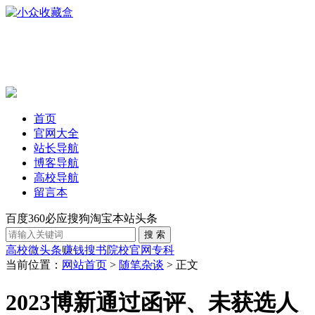
首页
官网大全
站长导航
博客导航
高校导航
留言本
百度
360
必应
搜狗
淘宝
本站
头条
高校
微头条赚钱
搜书
院校官网
专科
当前位置：
网站首页
>
随笔杂谈
> 正文
2023博新通过函评、未获选人