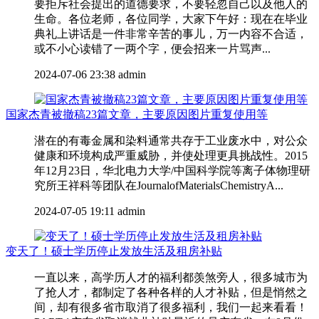
要拒斥社会提出的道德要求，不要轻忽自己以及他人的
生命。各位老师，各位同学，大家下午好：现在在毕业
典礼上讲话是一件非常辛苦的事儿，万一内容不合适，
或不小心读错了一两个字，便会招来一片骂声...
2024-07-06 23:38
admin
国家杰青被撤稿23篇文章，主要原因图片重复使用等
潜在的有毒金属和染料通常共存于工业废水中，对公众
健康和环境构成严重威胁，并使处理更具挑战性。2015
年12月23日，华北电力大学/中国科学院等离子体物理研
究所王祥科等团队在JournalofMaterialsChemistryA...
2024-07-05 19:11
admin
变天了！硕士学历停止发放生活及租房补贴
一直以来，高学历人才的福利都羡煞旁人，很多城市为
了抢人才，都制定了各种各样的人才补贴，但是悄然之
间，却有很多省市取消了很多福利，我们一起来看看！