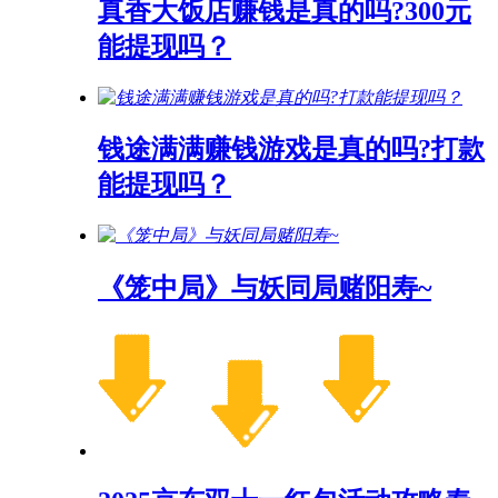
真香大饭店赚钱是真的吗?300元
能提现吗？
钱途满满赚钱游戏是真的吗?打款
能提现吗？
《笼中局》与妖同局赌阳寿~