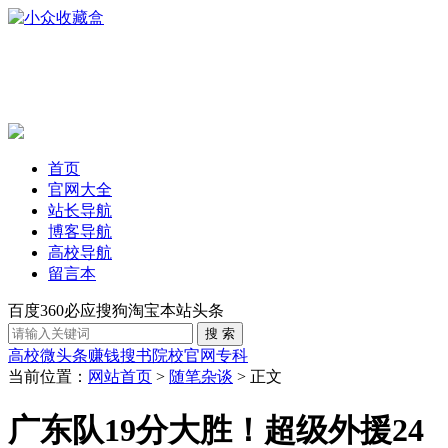
首页
官网大全
站长导航
博客导航
高校导航
留言本
百度
360
必应
搜狗
淘宝
本站
头条
高校
微头条赚钱
搜书
院校官网
专科
当前位置：
网站首页
>
随笔杂谈
> 正文
广东队19分大胜！超级外援24