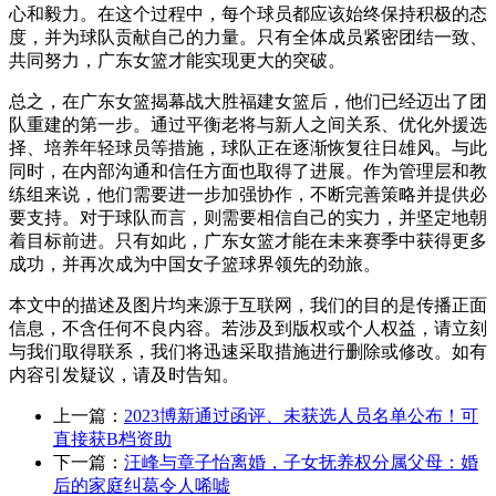
心和毅力。在这个过程中，每个球员都应该始终保持积极的态
度，并为球队贡献自己的力量。只有全体成员紧密团结一致、
共同努力，广东女篮才能实现更大的突破。
总之，在广东女篮揭幕战大胜福建女篮后，他们已经迈出了团
队重建的第一步。通过平衡老将与新人之间关系、优化外援选
择、培养年轻球员等措施，球队正在逐渐恢复往日雄风。与此
同时，在内部沟通和信任方面也取得了进展。作为管理层和教
练组来说，他们需要进一步加强协作，不断完善策略并提供必
要支持。对于球队而言，则需要相信自己的实力，并坚定地朝
着目标前进。只有如此，广东女篮才能在未来赛季中获得更多
成功，并再次成为中国女子篮球界领先的劲旅。
本文中的描述及图片均来源于互联网，我们的目的是传播正面
信息，不含任何不良内容。若涉及到版权或个人权益，请立刻
与我们取得联系，我们将迅速采取措施进行删除或修改。如有
内容引发疑议，请及时告知。
上一篇：
2023博新通过函评、未获选人员名单公布！可
直接获B档资助
下一篇：
汪峰与章子怡离婚，子女抚养权分属父母：婚
后的家庭纠葛令人唏嘘