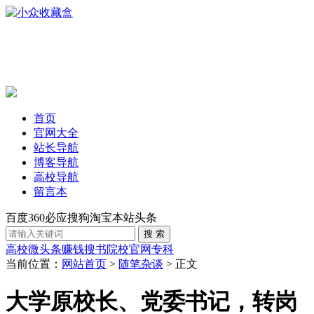
首页
官网大全
站长导航
博客导航
高校导航
留言本
百度
360
必应
搜狗
淘宝
本站
头条
高校
微头条赚钱
搜书
院校官网
专科
当前位置：
网站首页
>
随笔杂谈
> 正文
大学原校长、党委书记，转岗