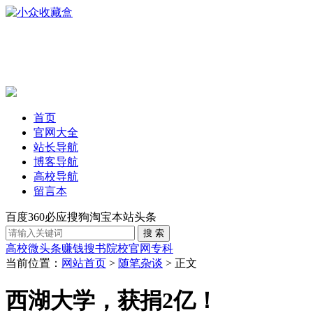
首页
官网大全
站长导航
博客导航
高校导航
留言本
百度
360
必应
搜狗
淘宝
本站
头条
高校
微头条赚钱
搜书
院校官网
专科
当前位置：
网站首页
>
随笔杂谈
> 正文
西湖大学，获捐2亿！