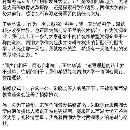
将举办成立五周年创新发展大会。五年是我们的新起点，无论
是为高等教育改革探路，还是探索科学的边界，西湖大学都在
努力前行。感谢金石资源这份重要的信任与支持。”
王锦华说，“作为一名典型的理科生，我一直崇尚科学，深信
科技改变世界。也正因为我们骨子里的技术信仰，作为资源企
业，我们走出了一条与大家想象中的传统粗放型资源企业不一
样的道路。西湖大学作为起步并深耕在杭州的新型研究型大
学，从诞生那一天起，我就格外关注，希望有一天能为她的发
展尽绵薄之力。”
“同声自相应，同心自相知”，王锦华说，“追逐理想的路上并
不孤单。往后的日子，我们希望能与西湖大学一道同心同行、
探路逐梦。”
捐赠仪式上，在施一公、朱晓芸等人的见证下，王锦华和西湖
教育基金会签署了捐赠协议。
施一公为王锦华、宋英伉俪颁发捐赠证书，朱晓芸代表西湖大
学向两位捐赠人赠送了特色瓷板画。瓷板画以西湖大学云谷校
区为景，礼轻情意重，代表着西湖大学对西湖家人的感谢与牵
挂。