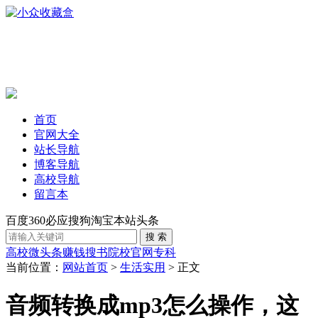
首页
官网大全
站长导航
博客导航
高校导航
留言本
百度
360
必应
搜狗
淘宝
本站
头条
高校
微头条赚钱
搜书
院校官网
专科
当前位置：
网站首页
>
生活实用
> 正文
音频转换成mp3怎么操作，这