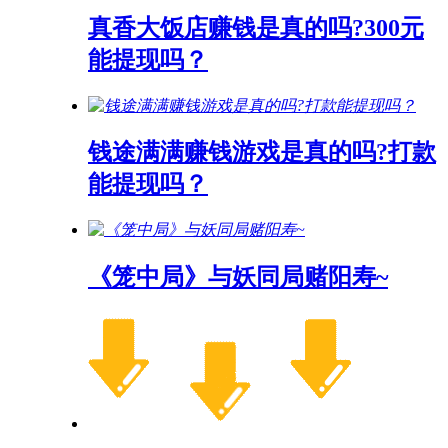
真香大饭店赚钱是真的吗?300元
能提现吗？
钱途满满赚钱游戏是真的吗?打款
能提现吗？
《笼中局》与妖同局赌阳寿~