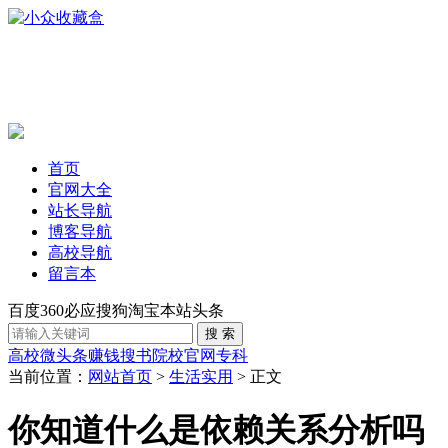
首页
官网大全
站长导航
博客导航
高校导航
留言本
百度
360
必应
搜狗
淘宝
本站
头条
高校
微头条赚钱
搜书
院校官网
专科
当前位置：
网站首页
>
生活实用
> 正文
你知道什么是依赖关系分析吗