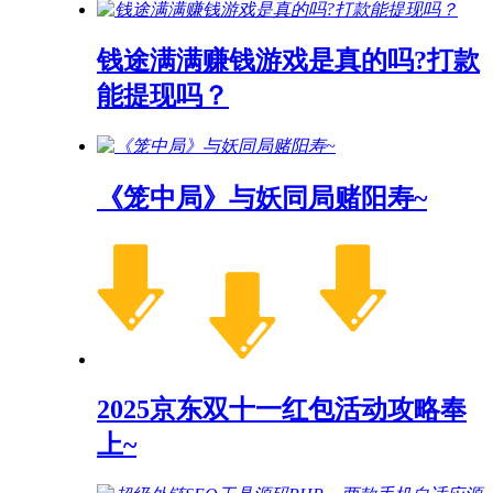
钱途满满赚钱游戏是真的吗?打款
能提现吗？
《笼中局》与妖同局赌阳寿~
2025京东双十一红包活动攻略奉
上~