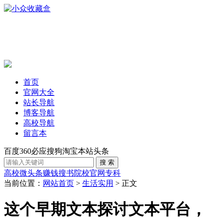
首页
官网大全
站长导航
博客导航
高校导航
留言本
百度
360
必应
搜狗
淘宝
本站
头条
高校
微头条赚钱
搜书
院校官网
专科
当前位置：
网站首页
>
生活实用
> 正文
这个早期文本探讨文本平台，