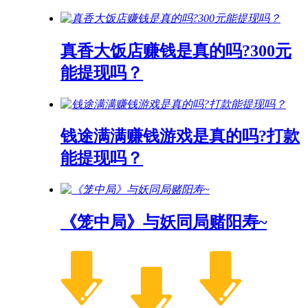
真香大饭店赚钱是真的吗?300元
能提现吗？
钱途满满赚钱游戏是真的吗?打款
能提现吗？
《笼中局》与妖同局赌阳寿~