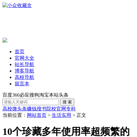
首页
官网大全
站长导航
博客导航
高校导航
留言本
百度
360
必应
搜狗
淘宝
本站
头条
高校
微头条赚钱
搜书
院校官网
专科
当前位置：
网站首页
>
生活实用
> 正文
10个珍藏多年使用率超频繁的