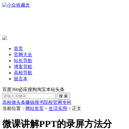
首页
官网大全
站长导航
博客导航
高校导航
留言本
百度
360
必应
搜狗
淘宝
本站
头条
高校
微头条赚钱
搜书
院校官网
专科
当前位置：
网站首页
>
生活实用
> 正文
微课讲解PPT的录屏方法分