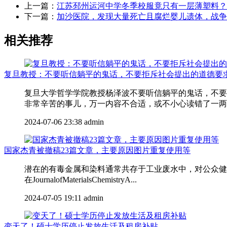
上一篇：
江苏邳州运河中学冬季校服竟只有一层薄塑料？
下一篇：
加沙医院，发现大量死亡且腐烂婴儿遗体，战争
相关推荐
复旦教授：不要听信躺平的鬼话，不要拒斥社会提出的道德要
复旦大学哲学学院教授杨泽波不要听信躺平的鬼话，不要
非常辛苦的事儿，万一内容不合适，或不小心读错了一两个
2024-07-06 23:38
admin
国家杰青被撤稿23篇文章，主要原因图片重复使用等
潜在的有毒金属和染料通常共存于工业废水中，对公众健康
在JournalofMaterialsChemistryA...
2024-07-05 19:11
admin
变天了！硕士学历停止发放生活及租房补贴