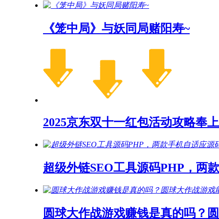
《笼中局》与妖同局赌阳寿~
2025京东双十一红包活动攻略奉上
超级外链SEO工具源码PHP，两
圆球大作战游戏赚钱是真的吗？