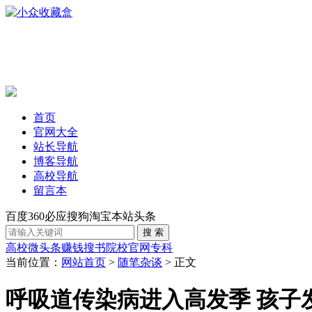
首页
官网大全
站长导航
博客导航
高校导航
留言本
百度
360
必应
搜狗
淘宝
本站
头条
高校
微头条赚钱
搜书
院校官网
专科
当前位置：
网站首页
>
随笔杂谈
> 正文
呼吸道传染病进入高发季 孩子