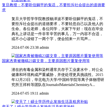
复旦教授：不要听信躺平的鬼话，不要拒斥社会提出的道德要
求
复旦大学哲学学院教授杨泽波不要听信躺平的鬼话，不
要拒斥社会提出的道德要求，不要轻忽自己以及他人的
生命。各位老师，各位同学，大家下午好：现在在毕业
典礼上讲话是一件非常辛苦的事儿，万一内容不合适，
或不小心读错了一两个字，便会招来一片骂声...
2024-07-06 23:38
admin
国家杰青被撤稿23篇文章，主要原因图片重复使用等
潜在的有毒金属和染料通常共存于工业废水中，对公众
健康和环境构成严重威胁，并使处理更具挑战性。2015
年12月23日，华北电力大学/中国科学院等离子体物理研
究所王祥科等团队在JournalofMaterialsChemistryA...
2024-07-05 19:11
admin
变天了！硕士学历停止发放生活及租房补贴