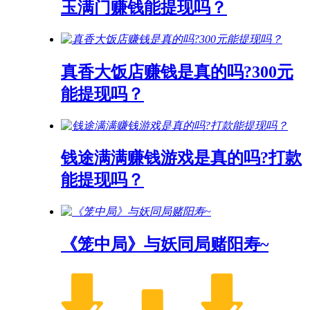
玉满门赚钱能提现吗？
真香大饭店赚钱是真的吗?300元
能提现吗？
钱途满满赚钱游戏是真的吗?打款
能提现吗？
《笼中局》与妖同局赌阳寿~