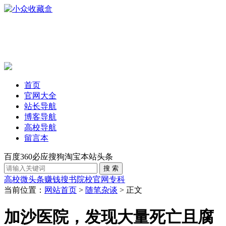
首页
官网大全
站长导航
博客导航
高校导航
留言本
百度
360
必应
搜狗
淘宝
本站
头条
高校
微头条赚钱
搜书
院校官网
专科
当前位置：
网站首页
>
随笔杂谈
> 正文
加沙医院，发现大量死亡且腐