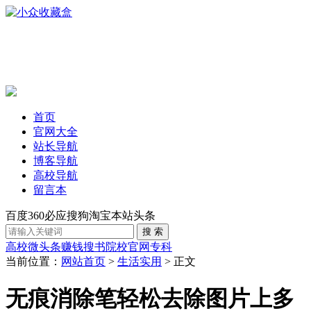
首页
官网大全
站长导航
博客导航
高校导航
留言本
百度
360
必应
搜狗
淘宝
本站
头条
高校
微头条赚钱
搜书
院校官网
专科
当前位置：
网站首页
>
生活实用
> 正文
无痕消除笔轻松去除图片上多