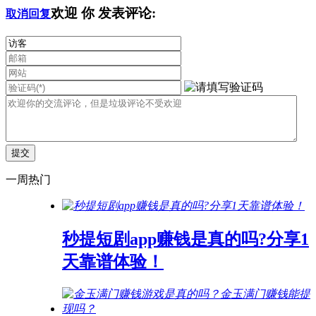
欢迎
你
发表评论:
取消回复
一周热门
秒提短剧app赚钱是真的吗?分享1
天靠谱体验！