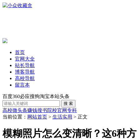
首页
官网大全
站长导航
博客导航
高校导航
留言本
百度
360
必应
搜狗
淘宝
本站
头条
高校
微头条赚钱
搜书
院校官网
专科
当前位置：
网站首页
>
生活实用
> 正文
模糊照片怎么变清晰？这6种方