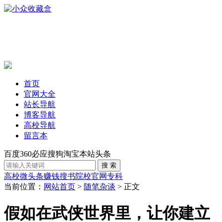
首页
官网大全
站长导航
博客导航
高校导航
留言本
百度
360
必应
搜狗
淘宝
本站
头条
高校
微头条赚钱
搜书
院校官网
专科
当前位置：
网站首页
>
随笔杂谈
> 正文
假如在武侠世界里，让你建立