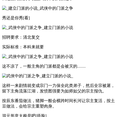
秀还是你秀[看]
招聘要求：清北复交
实际标准：本科来就要
这不凉了，一般主角的门派都是会被灭的……
这样一来剧情就变成宗门一力保全此类弟子，然后全宗被屠，
留下主角流落江湖，发愤图强要为如师如父的宗主报仇。
按辰东番茄做法，猪脚一般会横跨时间长河让宗主复活，按土
豆做法，会给宗主重塑肉身。
混元形意太极是吧[捂脸]