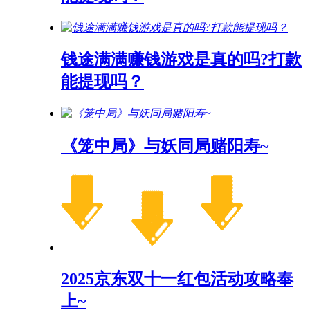
钱途满满赚钱游戏是真的吗?打款
能提现吗？
《笼中局》与妖同局赌阳寿~
2025京东双十一红包活动攻略奉
上~