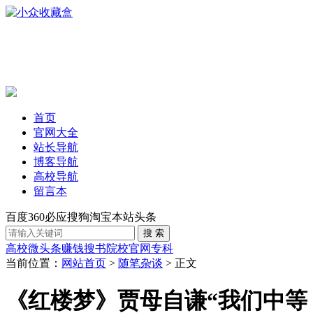
首页
官网大全
站长导航
博客导航
高校导航
留言本
百度
360
必应
搜狗
淘宝
本站
头条
高校
微头条赚钱
搜书
院校官网
专科
当前位置：
网站首页
>
随笔杂谈
> 正文
《红楼梦》贾母自谦“我们中等