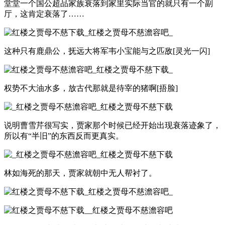
堂堂一个国公超品家族衰落到家里实际当官的就只有一个副
厅，这肯定衰落了……
这种只有鹿鼎公，抚远大将军韦小宝能与之匹敌[灵光一闪]
权势不大油水多，放古代那就是待宰的猪啊[捂脸]
说明曹雪芹很写实，贾家那个时候已经开始出现衰落迹象了，
所以有“半旧”的东西反而更真实。
林如海死的那天，贾家就朝中无人帮衬了。