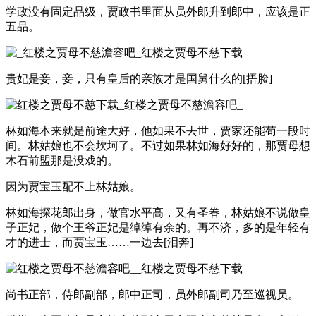
学政没有固定品级，贾政书里面从员外郎升到郎中，应该是正
五品。
贵妃是妾，妾，只有皇后的亲族才是国舅什么的[捂脸]
林如海本来就是前途大好，他如果不去世，贾家还能苟一段时
间。林姑娘也不会坎坷了。不过如果林如海好好的，那贾母想
木石前盟那是没戏的。
因为贾宝玉配不上林姑娘。
林如海探花郎出身，做官水平高，又有圣眷，林姑娘不说做皇
子正妃，做个王爷正妃是绰绰有余的。再不济，多的是年轻有
才的进士，而贾宝玉……一边去[泪奔]
尚书正部，侍郎副部，郎中正司，员外郎副司乃至巡视员。