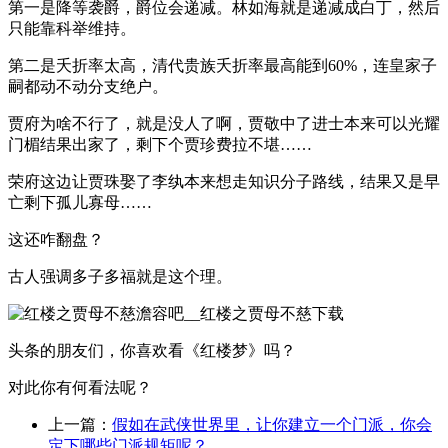
第一是降等袭爵，爵位会递减。林如海就是递减成白丁，然后
只能靠科举维持。
第二是夭折率太高，清代贵族夭折率最高能到60%，连皇家子
嗣都动不动分支绝户。
贾府为啥不行了，就是没人了啊，贾敬中了进士本来可以光耀
门楣结果出家了，剩下个贾珍费拉不堪……
荣府这边让贾珠娶了李纨本来想走知识分子路线，结果又是早
亡剩下孤儿寡母……
这还咋翻盘？
古人强调多子多福就是这个理。
头条的朋友们，你喜欢看《红楼梦》吗？
对此你有何看法呢？
上一篇：
假如在武侠世界里，让你建立一个门派，你会
定下哪些门派规矩呢？