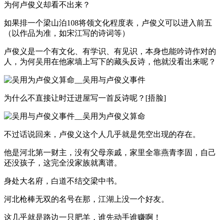
为何卢俊义却看不出来？
如果排一个梁山泊108将领文化程度表，卢俊义可以进入前五
（以作品为准，如宋江写的诗词等）
卢俊义是一个有文化、有学识、有见识，本身也能吟诗作对的
人，为何吴用在他家墙上写下的藏头反诗，他就没看出来呢？
为什么不直接让时迁进屋写一首反诗呢？[捂脸]
不过话说回来，卢俊义这个人几乎就是凭空出现的存在。
他是河北第一财主，没有父母亲戚，家里全靠燕青李固，自己
还没孩子，这完全没家族就离谱。
身处大名府，白道不结交梁中书。
河北枪棒无双的名号在那，江湖上没一个好友。
这几乎就是路边一只肥羊，谁先动手谁赚啊！