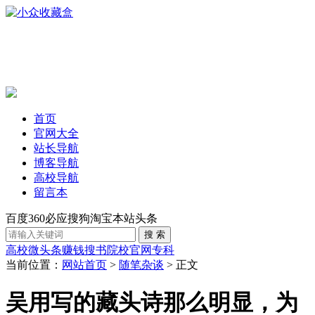
首页
官网大全
站长导航
博客导航
高校导航
留言本
百度
360
必应
搜狗
淘宝
本站
头条
高校
微头条赚钱
搜书
院校官网
专科
当前位置：
网站首页
>
随笔杂谈
> 正文
吴用写的藏头诗那么明显，为