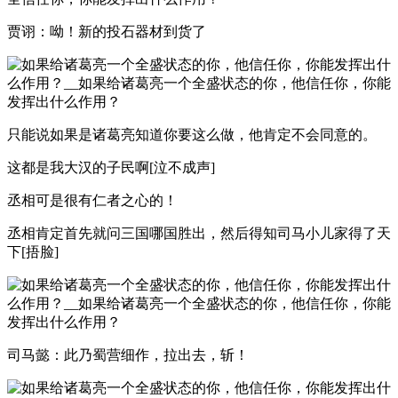
贾诩：呦！新的投石器材到货了
只能说如果是诸葛亮知道你要这么做，他肯定不会同意的。
这都是我大汉的子民啊[泣不成声]
丞相可是很有仁者之心的！
丞相肯定首先就问三国哪国胜出，然后得知司马小儿家得了天
下[捂脸]
司马懿：此乃蜀营细作，拉出去，斩！