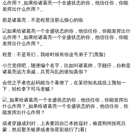
那是诸葛亮，不是程昱没那么狠心的啦
程昱：不是哥们，我啥时候有你这号弟子了[黑脸]
小兰觉得吧，随便编个名字，比如叫诸葛帅，字靓仔，自称是
诸葛亮远方亲戚，兵荒马乱的谁知真假？
会些之乎者也起码能当个幕僚了，在某些知名战役上预知一
下，轻松拿下司马老贼！
或者穿越成刘封，上表要回自己本姓寇封，偷渡荆州按死吕
蒙，然后娶关银屏或者张星彩就行了[看]