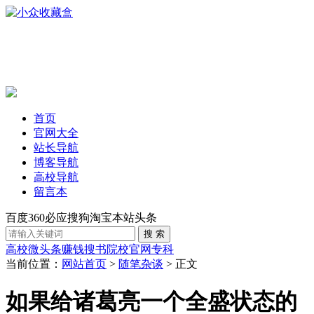
首页
官网大全
站长导航
博客导航
高校导航
留言本
百度
360
必应
搜狗
淘宝
本站
头条
高校
微头条赚钱
搜书
院校官网
专科
当前位置：
网站首页
>
随笔杂谈
> 正文
如果给诸葛亮一个全盛状态的