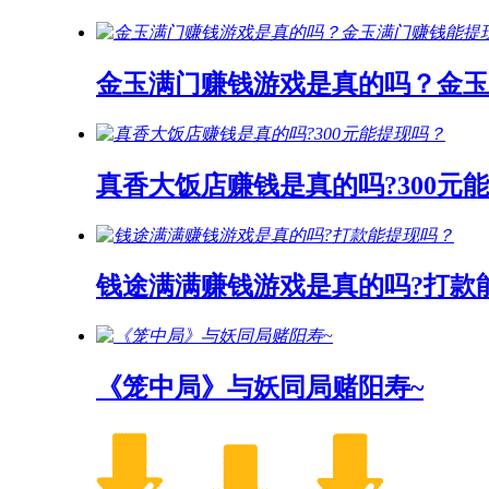
金玉满门赚钱游戏是真的吗？金玉
真香大饭店赚钱是真的吗?300元
钱途满满赚钱游戏是真的吗?打款
《笼中局》与妖同局赌阳寿~