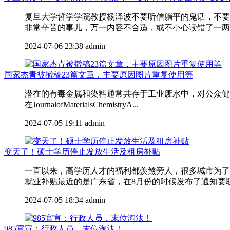
复旦大学哲学学院教授杨泽波不要听信躺平的鬼话，不要
非常辛苦的事儿，万一内容不合适，或不小心读错了一两个
2024-07-06 23:38
admin
国家杰青被撤稿23篇文章，主要原因图片重复使用等
潜在的有毒金属和染料通常共存于工业废水中，对公众健康
在JournalofMaterialsChemistryA...
2024-07-05 19:11
admin
变天了！硕士学历停止发放生活及租房补贴
一直以来，高学历人才的福利都羡煞旁人，很多城市为了
就业补贴最近的是广东省，在8月份的时候发布了通知要取消
2024-07-05 18:34
admin
985官宣：行政人员，末位淘汰！