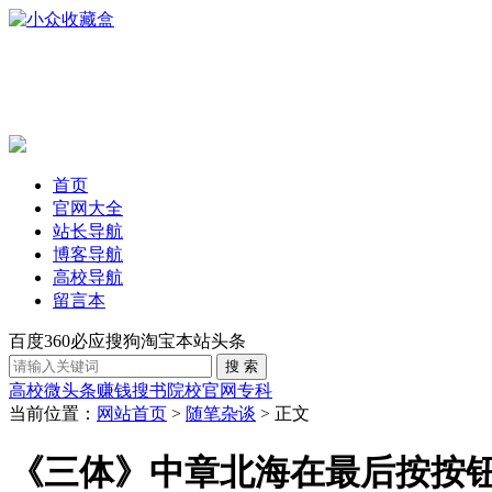
首页
官网大全
站长导航
博客导航
高校导航
留言本
百度
360
必应
搜狗
淘宝
本站
头条
高校
微头条赚钱
搜书
院校官网
专科
当前位置：
网站首页
>
随笔杂谈
> 正文
《三体》中章北海在最后按按