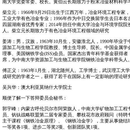
南大学党委常委、校长。黄伯云长期致力于粉末冶金材料科学
柴立元：1966年9月29日出生于江西万年，冶金环境工程专
工业大学有色冶金专业；1996年作为中日交换留学生去日本名古
四届湖南省优秀专家；2014年担任中南大学冶金与环境学院院长；
人。柴立元长期致力于有色冶金环境工程领域的研究
姜涛：男，汉族，1963年10月生，安徽淮北人，1990年毕业
源加工与生物工程学院教授、博士生导师、院长。中国金属学
理事、美国钢铁学会(ISS)会员。国家杰出青年科学基金获得
席，为中南大学资源加工与生物工程学院钢铁冶金学科带头人。2
傅正义：1963年1月生，湖北随州人。工学博士，武汉理工
成研究的学者之一，获得了若干在国际上有一定影响的理论研究成
吴兴华：澳大利亚莫纳什大学院士
顺便了解一下答辩委员会秘书：
郭宇峰：内蒙古呼伦贝尔市阿荣旗人，中南大学矿物加工工程
员、钒钛战略联盟第二届专家委员、攀枝花市政府顾问（特聘专
主干课程《钢铁冶金原理》、《钢铁冶金学》，主要从事烧结
一等奖各1项、进步二等奖2项、创新团队奖1项。