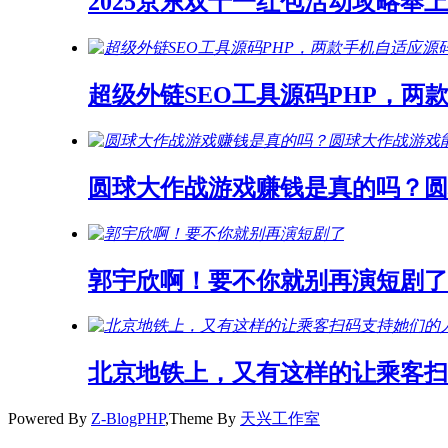
2025京东双十一红包活动攻略奉上
超级外链SEO工具源码PHP，两
圆球大作战游戏赚钱是真的吗？
郭宇欣啊！要不你就别再演短剧了
北京地铁上，又有这样的让乘客扫
Powered By
Z-BlogPHP
,Theme By
天兴工作室