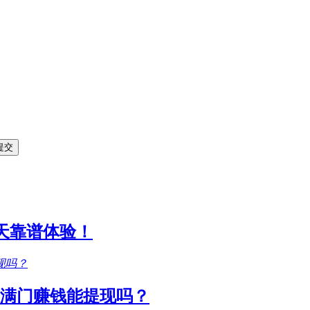
1天靠谱体验！
满门赚钱能提现吗？