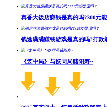
真香大饭店赚钱是真的吗?300元
钱途满满赚钱游戏是真的吗?打款
《笼中局》与妖同局赌阳寿~