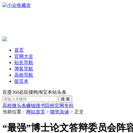
首页
官网大全
站长导航
博客导航
高校导航
留言本
百度
360
必应
搜狗
淘宝
本站
头条
高校
微头条赚钱
搜书
院校官网
专科
当前位置：
网站首页
>
随笔杂谈
> 正文
“最强”博士论文答辩委员会阵