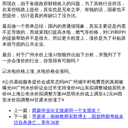
而现在，由于各级政府财税收入的问题，为了高铁行业存活，
在某些线路上提价，其实也是无奈之举。有钱的话，国家也不
想提价，估计是真的有缺口了没办法。
最后做一个简单总结：国内的类通缩现象，其实主要还是内需
不足导致的，而就算我们提高水电，燃气等价格，对CPI和PPI
的提振帮助并不是很大。所以更大程度上，涨价是为了补贴原
本就亏损的公共企业。
最后，对于广州水价上涨AI智能作出如下分析，并预判了下
一步会涨价的行业，你觉得有可能吗？
#公共基础服务提价会成常态吗#​#广州城中村电费贵的真相被
曝光#​#广州水价听证会过半支持涨价#​#山东拟调整城镇居民水
价#​#上海公布水价拟调整方案#​#昆明水价或上调至4.2元#​#西
安水价拟调整#​#甘肃水价涨了#​
上一篇：
两篇毕业论文致谢同一个女朋友？
下一篇：
早逝录：南林教师宋凯博士，因首聘期考核未
过自杀身亡，享年38岁