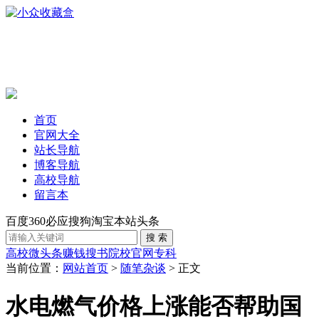
首页
官网大全
站长导航
博客导航
高校导航
留言本
百度
360
必应
搜狗
淘宝
本站
头条
高校
微头条赚钱
搜书
院校官网
专科
当前位置：
网站首页
>
随笔杂谈
> 正文
水电燃气价格上涨能否帮助国