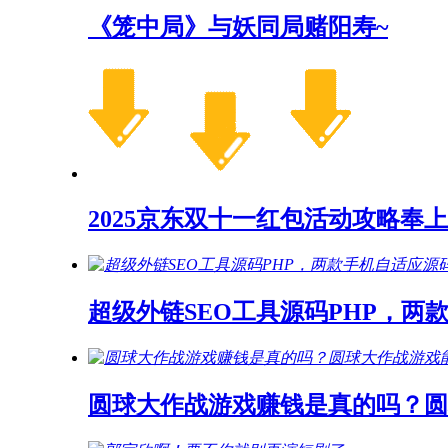
《笼中局》与妖同局赌阳寿~
2025京东双十一红包活动攻略奉上
超级外链SEO工具源码PHP，两
圆球大作战游戏赚钱是真的吗？