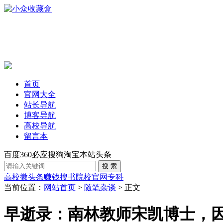
首页
官网大全
站长导航
博客导航
高校导航
留言本
百度
360
必应
搜狗
淘宝
本站
头条
高校
微头条赚钱
搜书
院校官网
专科
当前位置：
网站首页
>
随笔杂谈
> 正文
早逝录：南林教师宋凯博士，因