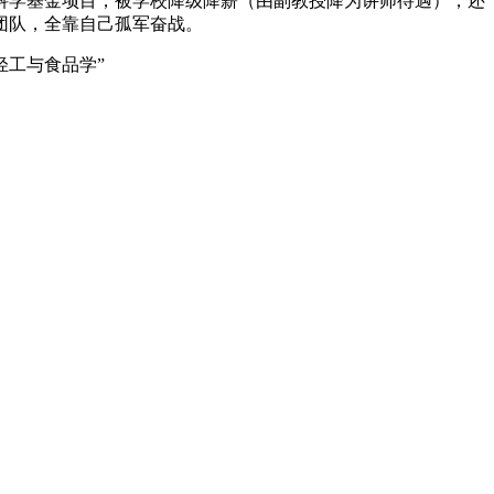
然科学基金项目，被学校降级降薪（由副教授降为讲师待遇），还
团队，全靠自己孤军奋战。
工与食品学”