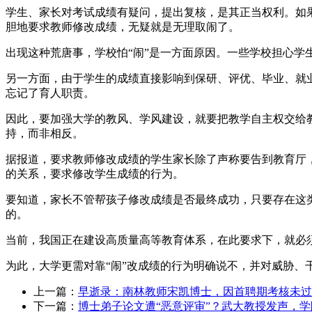
学生、家长对考试成绩有疑问，提出复核，是其正当权利。如
胆地要求教师修改成绩，无疑就是无理取闹了。
出现这种荒唐事，学校怕“闹”是一方面原因。一些学校担心学生
另一方面，由于学生的成绩直接影响到保研、评优、毕业、就
忘记了育人职责。
因此，要加强大学的教风、学风建设，就要把教学自主权交给
持，而非相反。
据报道，要求教师修改成绩的学生家长除了声称要告到教育厅，
的关系，要求修改学生成绩的行为。
要知道，家长不管帮孩子修改成绩是否最终成功，只要存在这
的。
当前，我国正在建设高质量高等教育体系，在此要求下，就必
为此，大学更需对靠“闹”改成绩的行为明确说不，并对威胁
上一篇：
早逝录：南林教师宋凯博士，因首聘期考核未过
下一篇：
博士弟子论文遭“恶意评审”？武大教授发声，