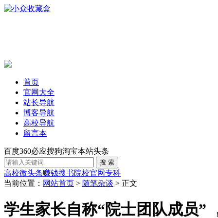
首页
官网大全
站长导航
博客导航
高校导航
留言本
百度
360
必应
搜狗
淘宝
本站
头条
高校
微头条赚钱
搜书
院校官网
专科
当前位置：
网站首页
>
随笔杂谈
> 正文
学生家长自称“院士团队成员”