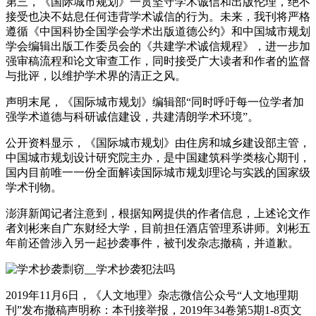
第三，《国际城市规划》一贯坚守学术诚信和出版伦理，绝不
接受也决不姑息任何违背学术诚信的行为。未来，我刊将严格
遵循《中国科协全国学会学术出版道德公约》和中国城市规划
学会编辑出版工作委员会的《共建学术诚信规程》，进一步加
强审稿流程和论文审查工作，同时接受广大读者和作者的监督
与批评，以维护学术界的清正之风。
声明末尾，《国际城市规划》编辑部“同时呼吁每一位学者加
强学术道德与科研诚信建设，共建清朗学术环境”。
公开资料显示，《国际城市规划》由住房和城乡建设部主管，
中国城市规划设计研究院主办，是中国建筑科学类核心期刊，
国内目前唯一一份全面解读国际城市规划理论与实践的国家级
学术刊物。
澎湃新闻记者注意到，根据知网提供的作者信息，上述论文作
者刘彬来自广东财经大学，目前担任酒店管理系讲师。刘彬五
年前还曾涉入另一起抄袭事件，被刊发杂志撤稿，并道歉。
2019年11月6日，《人文地理》杂志微信公众号“人文地理期
刊”发布撤稿声明称：本刊接举报，2019年34卷第5期1-8页文