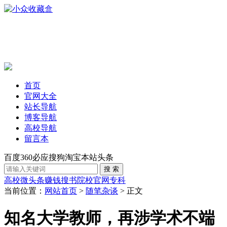
首页
官网大全
站长导航
博客导航
高校导航
留言本
百度
360
必应
搜狗
淘宝
本站
头条
高校
微头条赚钱
搜书
院校官网
专科
当前位置：
网站首页
>
随笔杂谈
> 正文
知名大学教师，再涉学术不端