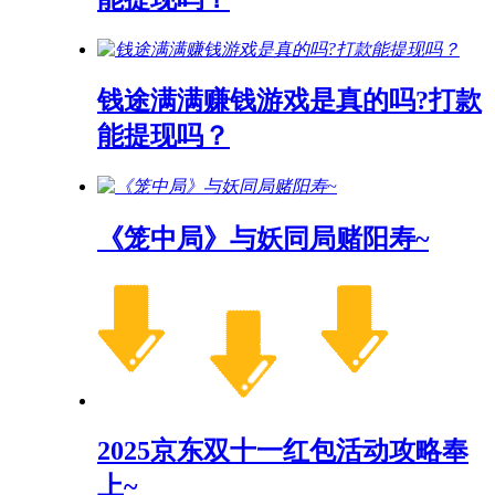
钱途满满赚钱游戏是真的吗?打款
能提现吗？
《笼中局》与妖同局赌阳寿~
2025京东双十一红包活动攻略奉
上~