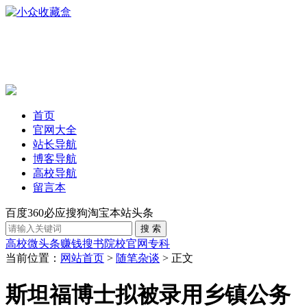
首页
官网大全
站长导航
博客导航
高校导航
留言本
百度
360
必应
搜狗
淘宝
本站
头条
高校
微头条赚钱
搜书
院校官网
专科
当前位置：
网站首页
>
随笔杂谈
> 正文
斯坦福博士拟被录用乡镇公务