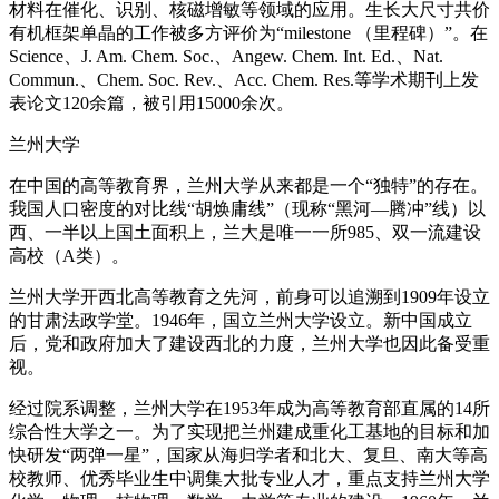
材料在催化、识别、核磁增敏等领域的应用。生长大尺寸共价
有机框架单晶的工作被多方评价为“milestone （里程碑）”。在
Science、J. Am. Chem. Soc.、Angew. Chem. Int. Ed.、Nat.
Commun.、Chem. Soc. Rev.、Acc. Chem. Res.等学术期刊上发
表论文120余篇，被引用15000余次。
兰州大学
在中国的高等教育界，兰州大学从来都是一个“独特”的存在。
我国人口密度的对比线“胡焕庸线”（现称“黑河—腾冲”线）以
西、一半以上国土面积上，兰大是唯一一所985、双一流建设
高校（A类）。
兰州大学开西北高等教育之先河，前身可以追溯到1909年设立
的甘肃法政学堂。1946年，国立兰州大学设立。新中国成立
后，党和政府加大了建设西北的力度，兰州大学也因此备受重
视。
经过院系调整，兰州大学在1953年成为高等教育部直属的14所
综合性大学之一。为了实现把兰州建成重化工基地的目标和加
快研发“两弹一星”，国家从海归学者和北大、复旦、南大等高
校教师、优秀毕业生中调集大批专业人才，重点支持兰州大学