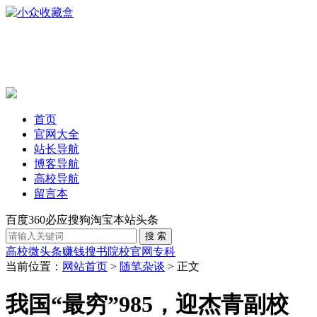
首页
官网大全
站长导航
博客导航
高校导航
留言本
百度
360
必应
搜狗
淘宝
本站
头条
高校
微头条赚钱
搜书
院校官网
专科
当前位置：
网站首页
>
随笔杂谈
> 正文
我国“最穷”985，迎杰青副校