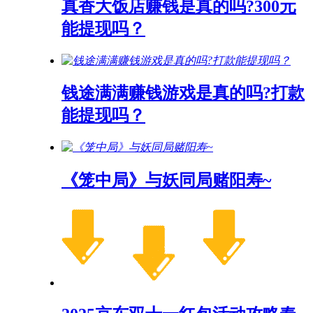
真香大饭店赚钱是真的吗?300元
能提现吗？
钱途满满赚钱游戏是真的吗?打款
能提现吗？
《笼中局》与妖同局赌阳寿~