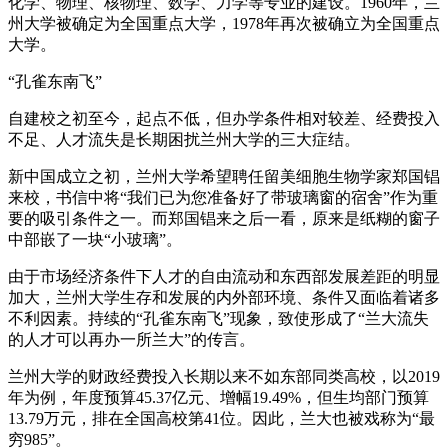
化学、物理、核物理、数学、力学等专业的建设。1960年，兰
州大学被确定为全国重点大学，1978年再次被确立为全国重点
大学。
“孔雀东南飞”
自建校之初至今，起点不低，但办学条件相对较差、经费投入
不足、人才流失是长期困扰兰州大学的三大症结。
新中国成立之初，兰州大学希望聘任留美细胞生物学家郑国锠
来校，书信中将“我们已为您准备好了带玻璃窗的宿舍”作为重
要的吸引条件之一。而郑国锠来之后一看，原来是纸糊的窗子
中部嵌了一块“小玻璃”。
由于市场经济条件下人才的自由流动和东西部发展差距的明显
加大，兰州大学生存和发展的内外部环境、条件又面临着诸多
不利因素。持续的“孔雀东南飞”现象，致使形成了“兰大流失
的人才可以再办一所兰大”的传言。
兰州大学的财政经费投入长期以来不如东部同类高校，以2019
年为例，年度预算45.37亿元、增幅19.49%，但生均部门预算
13.79万元，排在全国高校第41位。因此，兰大也被戏称为“最
穷985”。