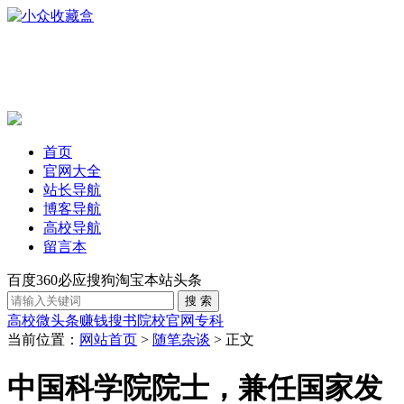
首页
官网大全
站长导航
博客导航
高校导航
留言本
百度
360
必应
搜狗
淘宝
本站
头条
高校
微头条赚钱
搜书
院校官网
专科
当前位置：
网站首页
>
随笔杂谈
> 正文
中国科学院院士，兼任国家发