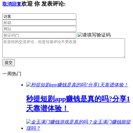
欢迎
你
发表评论:
取消回复
一周热门
秒提短剧app赚钱是真的吗?分享1
天靠谱体验！