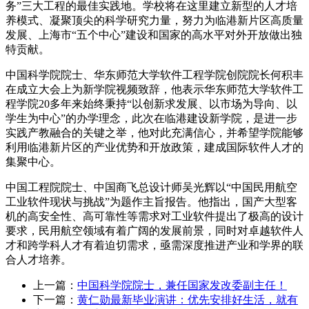
务”三大工程的最佳实践地。学校将在这里建立新型的人才培
养模式、凝聚顶尖的科学研究力量，努力为临港新片区高质量
发展、上海市“五个中心”建设和国家的高水平对外开放做出独
特贡献。
中国科学院院士、华东师范大学软件工程学院创院院长何积丰
在成立大会上为新学院视频致辞，他表示华东师范大学软件工
程学院20多年来始终秉持“以创新求发展、以市场为导向、以
学生为中心”的办学理念，此次在临港建设新学院，是进一步
实践产教融合的关键之举，他对此充满信心，并希望学院能够
利用临港新片区的产业优势和开放政策，建成国际软件人才的
集聚中心。
中国工程院院士、中国商飞总设计师吴光辉以“中国民用航空
工业软件现状与挑战”为题作主旨报告。他指出，国产大型客
机的高安全性、高可靠性等需求对工业软件提出了极高的设计
要求，民用航空领域有着广阔的发展前景，同时对卓越软件人
才和跨学科人才有着迫切需求，亟需深度推进产业和学界的联
合人才培养。
上一篇：
中国科学院院士，兼任国家发改委副主任！
下一篇：
黄仁勋最新毕业演讲：优先安排好生活，就有