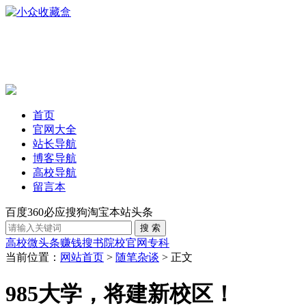
首页
官网大全
站长导航
博客导航
高校导航
留言本
百度
360
必应
搜狗
淘宝
本站
头条
高校
微头条赚钱
搜书
院校官网
专科
当前位置：
网站首页
>
随笔杂谈
> 正文
985大学，将建新校区！