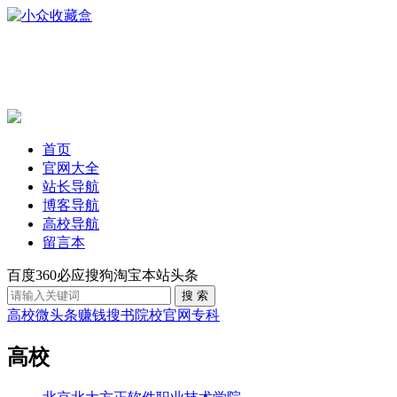
首页
官网大全
站长导航
博客导航
高校导航
留言本
百度
360
必应
搜狗
淘宝
本站
头条
高校
微头条赚钱
搜书
院校官网
专科
高校